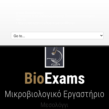
Σταύρος Ι. Κοντός MD
Ιατρός Βιοπαθολόγος
Πτυχιούχος & Υπ. Διδάκτωρ Ιατρικής Σχολής Πανεπιστημίου
Αθηνών
τ.Ιατρός Ιπποκράτειου Νοσοκομείου Αθηνών
Bio
Exams
Μικροβιολογικό Εργαστήριο
Μεσολόγγι